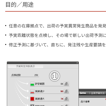
ョ
目的／用途
ン
ズ
任意の在庫拠点で、出荷の予実異常発生商品を発
予実乖離状態を点検し、その場で新しい出荷予測に修
修正予測に基づいて、直ちに、発注残や生産要請