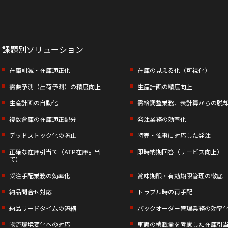
課題別ソリューション
在庫削減・在庫適正化
在庫の見える化（可視化）
需要予測（出荷予測）の精度向上
生産計画の精度向上
生産計画の自動化
需給調整業務、表計算からの脱
複数倉庫の在庫適正配分
発注業務の効率化
デッドストック化の防止
特売・催事に対応した発注
正確な在庫引当て（ATP在庫引当
即時納期回答（サービス向上）
て）
受注手配業務の効率化
賞味期限・有効期限管理の徹底
納品問合せ対応
トラブル時の再手配
納品リードタイムの短縮
バックオーダー管理業務の効率
物流環境変化への対応
車両の積載量を考慮した在庫引