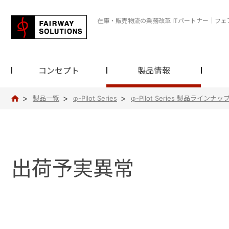
在庫・販売物流の業務改革 ITパートナー｜フ
コンセプト
製品情報
製品一覧
φ-Pilot Series
φ-Pilot Series 製品ラインナッ
フ
ェ
ア
ウ
ェ
イ
出荷予実異常
ソ
リ
ュ
ー
シ