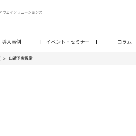
ェアウェイソリューションズ
導入事例
イベント・セミナー
コラム
プ
出荷予実異常