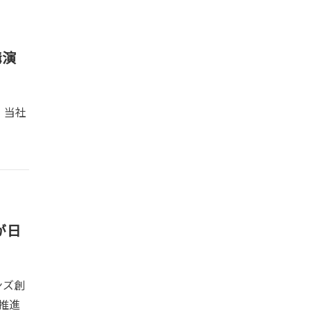
講演
、当社
が日
ンズ創
推進