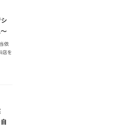
行シ
現～
当依
料店を
実
の自