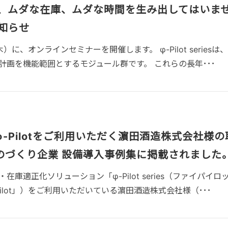
産、ムダな在庫、ムダな時間を生み出してはいま
知らせ
木）に、オンラインセミナーを開催します。 φ-Pilot seriesは
計画を機能範囲とするモジュール群です。 これらの長年･･･
-Pilotをご利用いただく濵田酒造株式会社様の
のづくり企業 設備導入事例集に掲載されました
庫適正化ソリューション「φ-Pilot series（ファイパイロッ
Pilot」）をご利用いただいている濵田酒造株式会社様（･･･