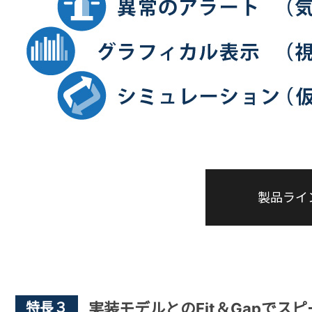
製品ライ
特長３
実装モデルとのFit＆Gapでス