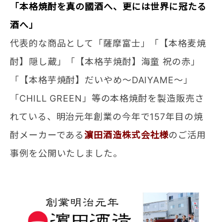
「本格焼酎を真の國酒へ、更には世界に冠たる
酒へ」
代表的な商品として「薩摩富士」「【本格麦焼
酎】隠し蔵」「【本格芋焼酎】海童 祝の赤」
「【本格芋焼酎】だいやめ～DAIYAME～」
「CHILL GREEN」等の本格焼酎を製造販売さ
れている、明治元年創業の今年で157年目の焼
酎メーカーである
濵田酒造株式会社様
のご活用
事例を公開いたしました。