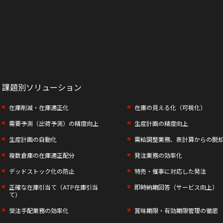
課題別ソリューション
在庫削減・在庫適正化
在庫の見える化（可視化）
需要予測（出荷予測）の精度向上
生産計画の精度向上
生産計画の自動化
需給調整業務、表計算からの脱
複数倉庫の在庫適正配分
発注業務の効率化
デッドストック化の防止
特売・催事に対応した発注
正確な在庫引当て（ATP在庫引当
即時納期回答（サービス向上）
て）
受注手配業務の効率化
賞味期限・有効期限管理の徹底