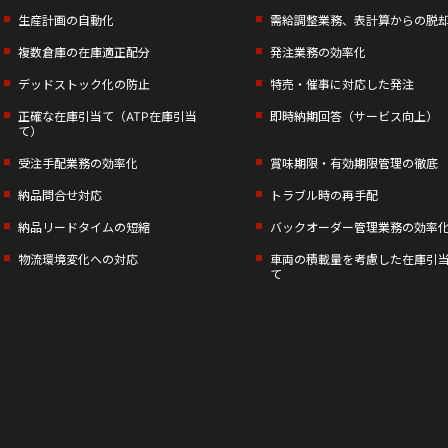
生産計画の自動化
需給調整業務、表計算からの脱
複数倉庫の在庫適正配分
発注業務の効率化
デッドストック化の防止
特売・催事に対応した発注
正確な在庫引当て（ATP在庫引当
即時納期回答（サービス向上）
て）
受注手配業務の効率化
賞味期限・有効期限管理の徹底
納品問合せ対応
トラブル時の再手配
納品リードタイムの短縮
バックオーダー管理業務の効率
物流環境変化への対応
車両の積載量を考慮した在庫引
て