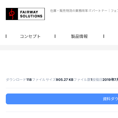
在庫・販売物流の業務改革 ITパートナー｜フ
コンセプト
製品情報
ダウンロード
118
ファイルサイズ
905.27 KB
ファイル数
1
投稿日
2019年7
資料ダ